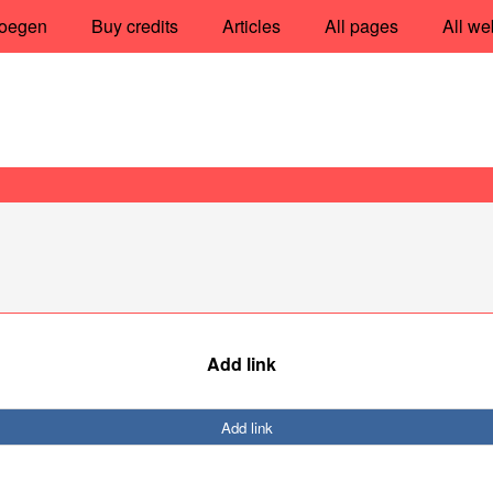
oegen
Buy credits
Articles
All pages
All we
Add link
Add link