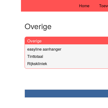
Home
Toev
Overige
Overige
easyline aanhanger
Tinttotaal
Rijkskliniek