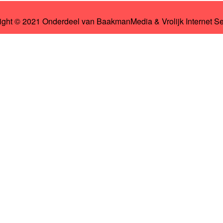
ight © 2021 Onderdeel van
BaakmanMedia
&
Vrolijk Internet S